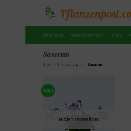
Zum
Inhalt
springen
Homepage
Wissenswertes
Shop
V
Saxorum
Start
/
Streptocarpus
/
Saxorum
-38%
NICHT VORRÄTIG