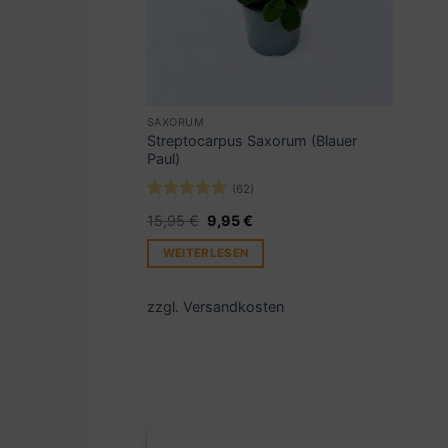
SAXORUM
Streptocarpus Saxorum (Blauer
Paul)
(62)
Bewertet
Ursprünglicher
Aktueller
15,95
€
9,95
€
mit
4.77
Preis
Preis
von 5
war:
ist:
WEITERLESEN
15,95 €
9,95 €.
zzgl.
Versandkosten